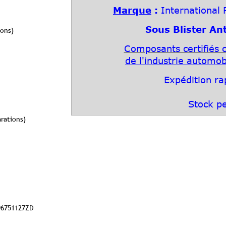
Marque
:
International R
Sous Blister Ant
ions)
Composants certifiés
de l'industrie automob
Expédition ra
Stock p
rations)
96751127ZD