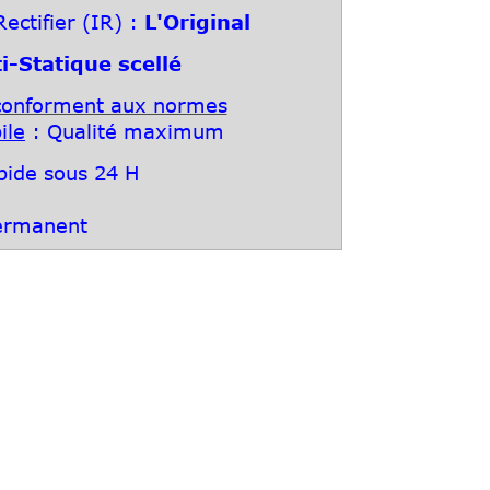
ectifier (IR) :
L'Original
i-Statique scellé
 conforment aux normes
ile
: Qualité maximum
pide sous 24 H
ermanent