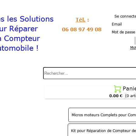
Se connecte
es Solutions
Tél.
:
Email
Réparer
06 08 97 49 08
Mot de passe
on Compteur
tomobile !
Mot
Pani

0.00 €
(0 art
Micros moteurs Complets pour Comp
Kit pour Réparation de Compteur de